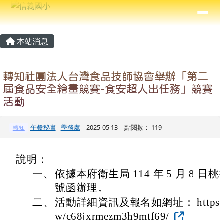
信義國小
導覽列
跳至主內容區
⏸
主內容區域
頁尾區域
本站消息
轉知社團法人台灣食品技師協會舉辦「第二
屆食品安全繪畫競賽-食安超人出任務」競賽
活動
午餐秘書
-
學務處
| 2025-05-13 | 點閱數： 119
轉知
說明：
一、
依據本府衛生局 114 年 5 月 8 日桃
號函辦理。
二、
活動詳細資訊及報名如網址： https://con
w/c68jxrmezm3h9mtf69/