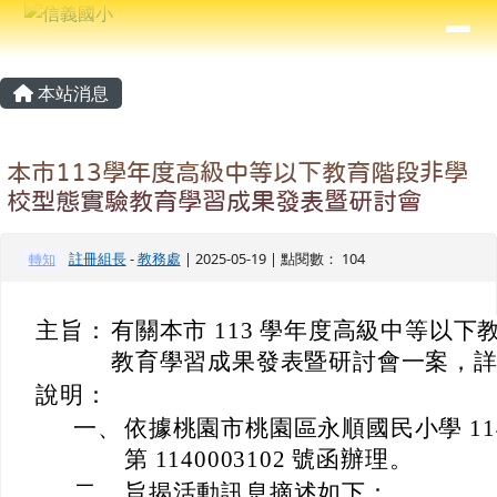
信義國小
導覽列
跳至主內容區
⏸
主內容區域
頁尾區域
本站消息
本市113學年度高級中等以下教育階段非學
校型態實驗教育學習成果發表暨研討會
註冊組長
-
教務處
| 2025-05-19 | 點閱數： 104
轉知
主旨：
有關本市 113 學年度高級中等以
教育學習成果發表暨研討會一案，
說明：
一、
依據桃園市桃園區永順國民小學 114 
第 1140003102 號函辦理。
二、
旨揭活動訊息摘述如下：