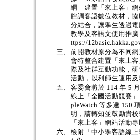
綱」建置「來上客」網
腔調客語數位教材，協
分結合，讓學生透過電
教學及客語文使用推廣
ttps://12basic.hakka.g
三、
前開教材原分為不同網
會特整合建置「來上客
際及社群互動功能，研
活動，以利師生運用及
五、
客委會將於 114 年 5 
線上「全國活動競賽」
pleWatch 等多達 
明，請轉知並鼓勵貴校
「來上客」網站活動專
六、
檢附「中小學客語線上