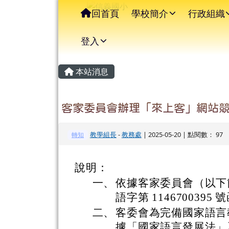
信義國小
導覽列
跳至主內容區
回首頁
學校簡介
行政組織
登入
主內容區域
頁尾區域
本站消息
客家委員會辦理「來上客」網站
教學組長
-
教務處
| 2025-05-20 | 點閱數： 97
轉知
說明：
一、
依據客家委員會（以下簡稱
語字第 1146700395
二、
客委會為完備國家語言
據「國家語言發展法」