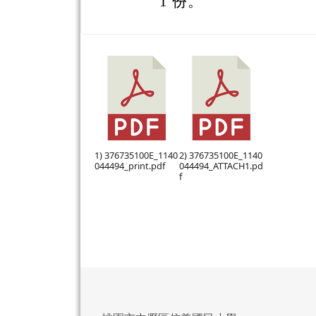
1 份。
1) 376735100E_1140
2) 376735100E_1140
044494_print.pdf
044494_ATTACH1.pd
f