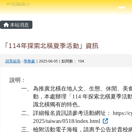
信義國小
導覽列
跳至主內容區
⏸
主內容區域
頁尾區域
本站消息
「114年探索北橫夏季活動」資訊
訓育組長
-
學務處
| 2025-06-05 | 點閱數： 104
說明：
一、
為推廣北橫在地人文、生態、休閒、美
動，本處辦理「114 年探索北橫夏季
識北橫獨有的特色。
二、
詳細報名資訊請參考活動網址： https://cyta.trav
2025/taiwan/0518/index.html
三、
檢附活動電子海報，請惠予公告於貴校