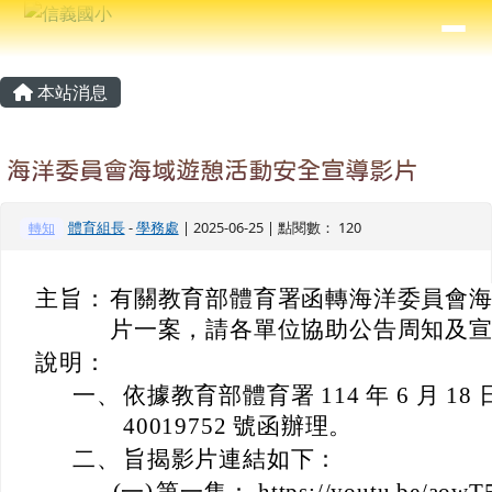
信義國小
導覽列
跳至主內容區
⏸
主內容區域
頁尾區域
本站消息
海洋委員會海域遊憩活動安全宣導影片
體育組長
-
學務處
| 2025-06-25 | 點閱數： 120
轉知
主旨：
有關教育部體育署函轉海洋委員會
片一案，請各單位協助公告周知及
說明：
一、
依據教育部體育署 114 年 6 月 18
40019752 號函辦理。
二、
旨揭影片連結如下：