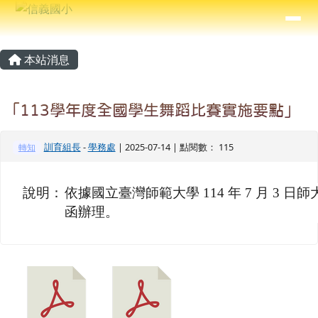
信義國小
導覽列
跳至主內容區
⏸
主內容區域
頁尾區域
本站消息
「113學年度全國學生舞蹈比賽實施要點」
訓育組長
-
學務處
| 2025-07-14 | 點閱數： 115
轉知
說明：
依據國立臺灣師範大學 114 年 7 月 3 日師大
函辦理。