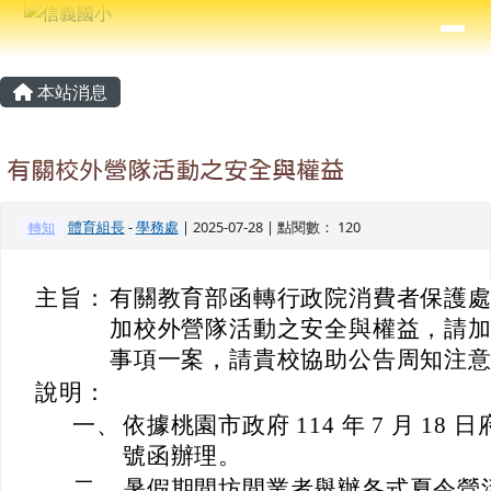
信義國小
導覽列
跳至主內容區
⏸
主內容區域
頁尾區域
本站消息
有關校外營隊活動之安全與權益
體育組長
-
學務處
| 2025-07-28 | 點閱數： 120
轉知
主旨：
有關教育部函轉行政院消費者保護
加校外營隊活動之安全與權益，請
事項一案，請貴校協助公告周知注
說明：
一、
依據桃園市政府 114 年 7 月 18 日
號函辦理。
二、
暑假期間坊間業者舉辦各式夏令營