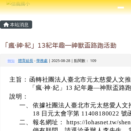
信義國小
導覽列
跳至主內容區
⏸
主內容區域
頁尾區域
本站消息
「瘋·神·紀」13紀年趣—神獸盃路跑活動
體育組長
-
學務處
| 2025-08-28 | 點閱數： 109
轉知
主旨：
函轉社團法人臺北市元太慈愛人文推廣
「瘋·神·紀」13 紀年趣—神獸盃
說明：
一、
依據社團法人臺北市元太慈愛人文推廣協
18 日元太會字第 11408180022 
二、
報名網址： https://lohasnet.tw/she
倘有疑問，請逕洽承辦人李先生，電話： 