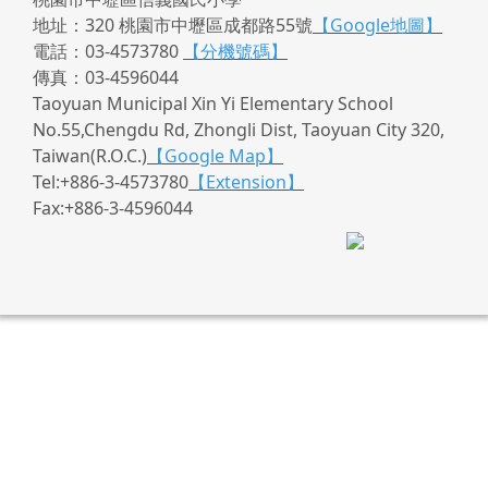
地址：320 桃園市中壢區成都路55號
【Google地圖】
電話：03-4573780
【分機號碼】
傳真：03-4596044
Taoyuan Municipal Xin Yi Elementary School
No.55,Chengdu Rd, Zhongli Dist, Taoyuan City 320,
Taiwan(R.O.C.)
【Google Map】
Tel:+886-3-4573780
【Extension】
Fax:+886-3-4596044