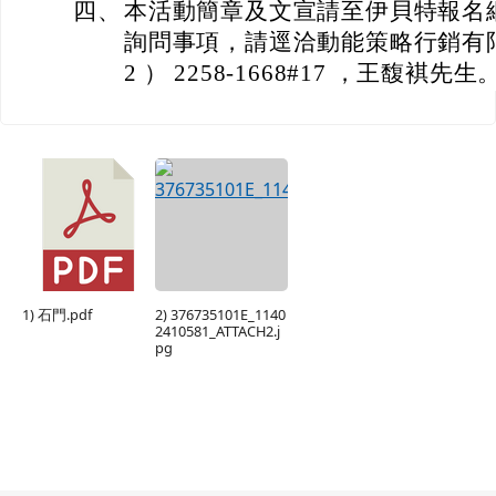
四、
本活動簡章及文宣請至伊貝特報名
詢問事項，請逕洽動能策略行銷有限
2 ） 2258-1668#17 ，王馥褀先生
1) 石門.pdf
2) 376735101E_1140
2410581_ATTACH2.j
pg