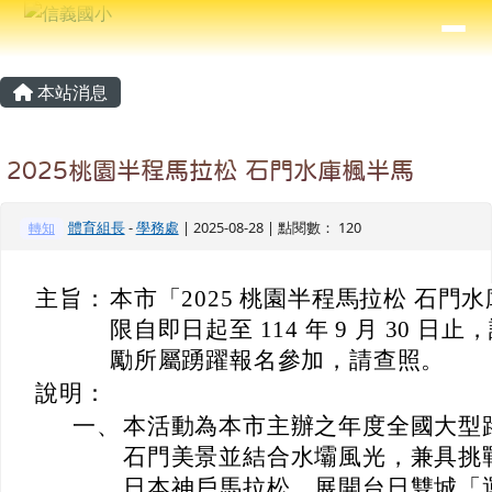
信義國小
導覽列
跳至主內容區
⏸
主內容區域
頁尾區域
本站消息
2025桃園半程馬拉松 石門水庫楓半馬
體育組長
-
學務處
| 2025-08-28 | 點閱數： 120
轉知
主旨：
本市「2025 桃園半程馬拉松 石門
限自即日起至 114 年 9 月 30 
勵所屬踴躍報名參加，請查照。
說明：
一、
本活動為本市主辦之年度全國大型
石門美景並結合水壩風光，兼具挑
日本神戶馬拉松，展開台日雙城「運