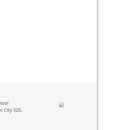
hool
 City 320,