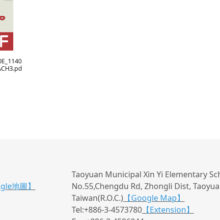
0E_1140
ACH3.pd
Taoyuan Municipal Xin Yi Elementary Sc
ogle地圖】
No.55,Chengdu Rd, Zhongli Dist, Taoyuan
Taiwan(R.O.C.)
【Google Map】
Tel:+886-3-4573780
【Extension】