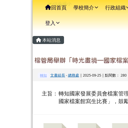
信義國小
導覽列
跳至主內容區
回首頁
學校簡介
行政組織
登入
主內容區域
頁尾區域
本站消息
檔管局舉辦「時光畫境—國家檔
文書組長
-
總務處
| 2025-09-25 | 點閱數： 280
轉知
主旨：
轉知國家發展委員會檔案管理
國家檔案館寫生比賽」，鼓