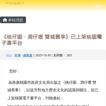
信義國小
導覽列
跳至主內容區
⏸
主內容區域
頁尾區域
本站消息
《桃仔園．澗仔壢 雙城舊事》已上架桃園電
子書平台
幹事
-
總務處
| 2025-10-30 | 點閱數： 303
轉知
您好：
為推廣桃園市政府文化局出版之《桃仔園．澗仔壢 雙
城舊事》
，以提升對地方歷史文化的認識與關注，並已
上架桃園電子書平台，刊物連結：