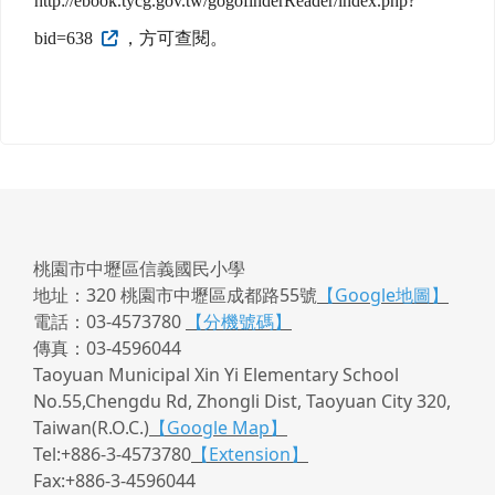
http://ebook.tycg.gov.tw/gogofinderReader/index.php?
bid=638
，方可查閱。
桃園市中壢區信義國民小學
地址：320 桃園市中壢區成都路55號
【Google地圖】
電話：03-4573780
【分機號碼】
傳真：03-4596044
Taoyuan Municipal Xin Yi Elementary School
No.55,Chengdu Rd, Zhongli Dist, Taoyuan City 320,
Taiwan(R.O.C.)
【Google Map】
Tel:+886-3-4573780
【Extension】
Fax:+886-3-4596044