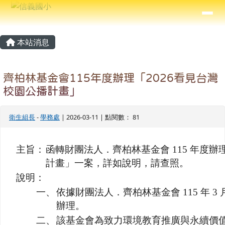
信義國小
導覽列
跳至主內容區
⏸
主內容區域
頁尾區域
本站消息
齊柏林基金會115年度辦理「2026看見台灣
校園公播計畫」
衛生組長
-
學務處
| 2026-03-11 | 點閱數： 81
主旨：
函轉財團法人．齊柏林基金會 115 年度辦理
計畫」一案，詳如說明，請查照。
說明：
一、
依據財團法人．齊柏林基金會 115 年 3 月 
辦理。
二、
該基金會為致力環境教育推廣與永續價