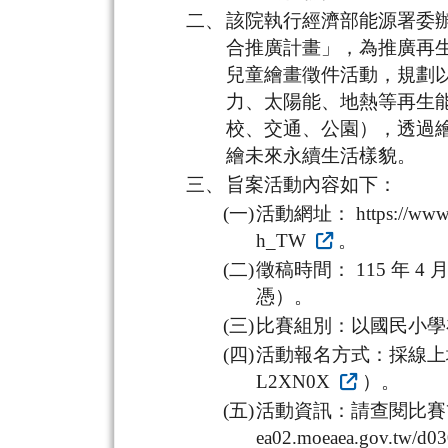
二、
該院執行經濟部能源署委辦
合推廣計畫」，為推廣再生
兒童繪畫徵件活動，規劃
力、太陽能、地熱等再生
校、交通、公園），透過
繪未來永續生活樣貌。
三、
旨案活動內容如下：
(一)
活動網址： https://www.fa
h_TW
。
(二)
徵稿時間： 115 年 4 月
憑）。
(三)
比賽組別：以國民小學
(四)
活動報名方式：採線上填寫報名
L2XN0X
）。
(五)
活動資訊：請查閱比賽簡章
ea02.moeaea.gov.tw/d0