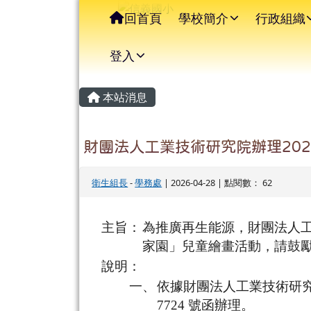
信義國小
導覽列
跳至主內容區
回首頁
學校簡介
行政組織
登入
主內容區域
頁尾區域
本站消息
財團法人工業技術研究院辦理20
衛生組長
-
學務處
| 2026-04-28 | 點閱數： 62
主旨：
為推廣再生能源，財團法人工
家園」兒童繪畫活動，請鼓
說明：
一、
依據財團法人工業技術研究院 11
7724 號函辦理。