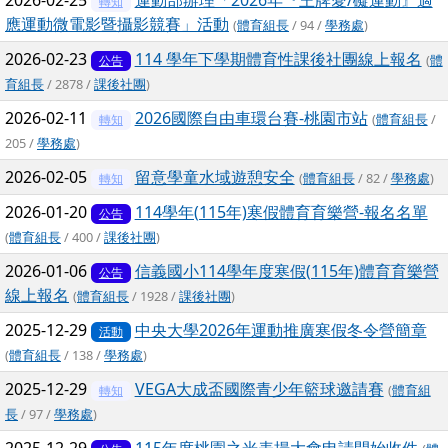
2026-02-25
運動部辦理「2026年『王牌愛/礙運動』適
轉知
應運動微電影暨攝影競賽」活動
(
體育組長
/ 94 /
學務處
)
2026-02-23
114 學年下學期體育性課後社團線上報名
(
體
公告
育組長
/ 2878 /
課後社團
)
2026-02-11
2026國際自由車環台賽-桃園市站
(
體育組長
/
轉知
205 /
學務處
)
2026-02-05
留意學童水域遊憩安全
(
體育組長
/ 82 /
學務處
)
轉知
2026-01-20
114學年(115年)寒假體育育樂營-報名名單
公告
(
體育組長
/ 400 /
課後社團
)
2026-01-06
信義國小114學年度寒假(115年)體育育樂營
公告
線上報名
(
體育組長
/ 1928 /
課後社團
)
2025-12-29
中央大學2026年運動推廣寒假冬令營簡章
活動
(
體育組長
/ 138 /
學務處
)
2025-12-29
VEGA大成盃國際青少年籃球邀請賽
(
體育組
轉知
長
/ 97 /
學務處
)