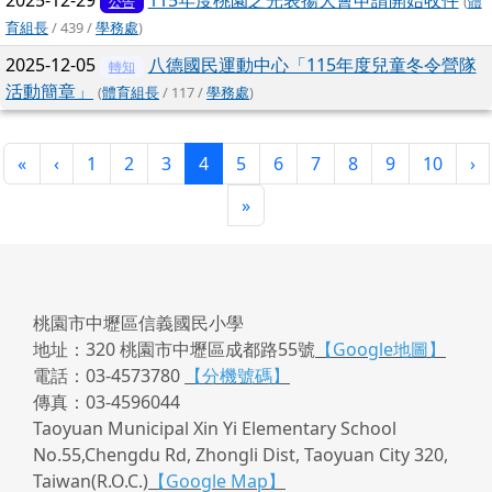
2025-12-29
115年度桃園之光表揚大會申請開始收件
(
體
公告
育組長
/ 439 /
學務處
)
2025-12-05
八德國民運動中心「115年度兒童冬令營隊
轉知
活動簡章」
(
體育組長
/ 117 /
學務處
)
第一頁
上一頁
(目前頁次)
下
«
‹
1
2
3
4
5
6
7
8
9
10
›
最後頁
»
桃園市中壢區信義國民小學
地址：320 桃園市中壢區成都路55號
【Google地圖】
電話：03-4573780
【分機號碼】
傳真：03-4596044
Taoyuan Municipal Xin Yi Elementary School
No.55,Chengdu Rd, Zhongli Dist, Taoyuan City 320,
Taiwan(R.O.C.)
【Google Map】