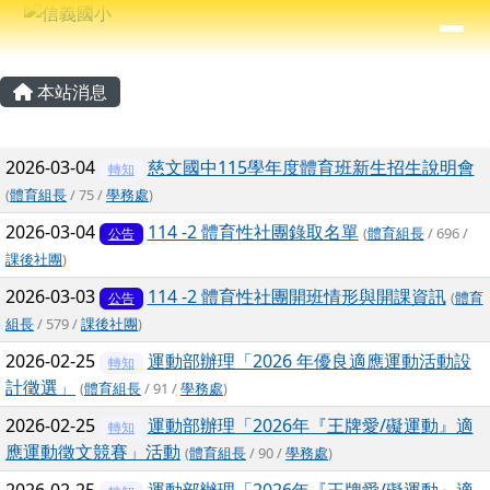
信義國小
導覽列
跳至主內容區
⏸
主內容區域
頁尾區域
本站消息
文章列表
2026-03-04
慈文國中115學年度體育班新生招生說明會
轉知
(
體育組長
/ 75 /
學務處
)
2026-03-04
114 -2 體育性社團錄取名單
(
體育組長
/ 696 /
公告
課後社團
)
2026-03-03
114 -2 體育性社團開班情形與開課資訊
(
體育
公告
組長
/ 579 /
課後社團
)
2026-02-25
運動部辦理「2026 年優良適應運動活動設
轉知
計徵選」
(
體育組長
/ 91 /
學務處
)
2026-02-25
運動部辦理「2026年『王牌愛/礙運動』適
轉知
應運動徵文競賽」活動
(
體育組長
/ 90 /
學務處
)