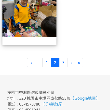
4/26親職教育日(中年級)
第一頁
上一頁
(目前頁次)
下一頁
最後頁
«
‹
1
2
3
›
»
桃園市中壢區信義國民小學
地址：320 桃園市中壢區成都路55號
【Google地圖】
電話：03-4573780
【分機號碼】