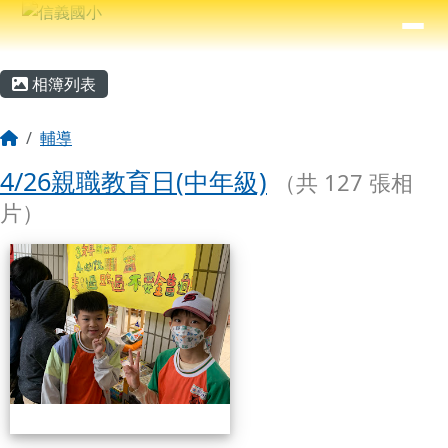
信義國小
導覽列
跳至主內容區
⏸
主內容區域
頁尾區域
相簿列表
回首頁
輔導
4/26親職教育日(中年級)
（共 127 張相
片）
相簿列表
4/26親職教育日(中年級)