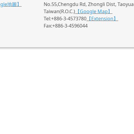
ogle地圖】
No.55,Chengdu Rd, Zhongli Dist, Taoyuan
Taiwan(R.O.C.)
【Google Map】
Tel:+886-3-4573780
【Extension】
Fax:+886-3-4596044