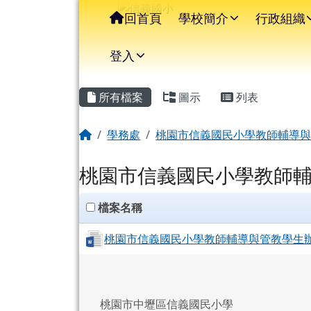
信義國小
導覽列
跳至主內容區
回首頁
學校簡介
行政組織
登入
主內容區域
頁尾區域
所有檔案
圖示
列表
回首頁
學務處
桃園市信義國民小學教師輔導
桃園市信義國民小學教師
clickAll
檔案名稱
桃園市信義國民小學教師輔導與管教學生辦法-11
桃園市中壢區信義國民小學