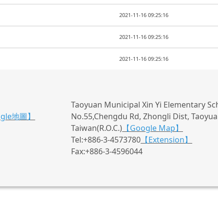
2021-11-16 09:25:16
2021-11-16 09:25:16
2021-11-16 09:25:16
Taoyuan Municipal Xin Yi Elementary Sc
ogle地圖】
No.55,Chengdu Rd, Zhongli Dist, Taoyuan
Taiwan(R.O.C.)
【Google Map】
Tel:+886-3-4573780
【Extension】
Fax:+886-3-4596044