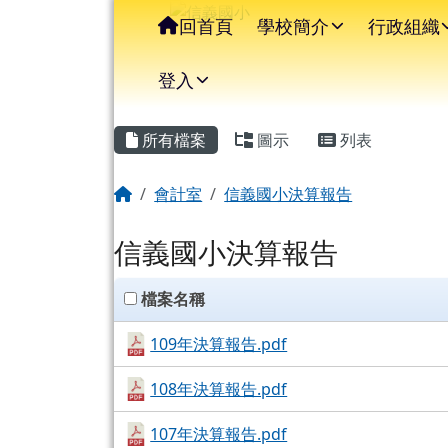
信義國小
導覽列
跳至主內容區
回首頁
學校簡介
行政組織
登入
主內容區域
頁尾區域
所有檔案
圖示
列表
回首頁
會計室
信義國小決算報告
信義國小決算報告
clickAll
檔案名稱
109年決算報告.pdf
108年決算報告.pdf
107年決算報告.pdf