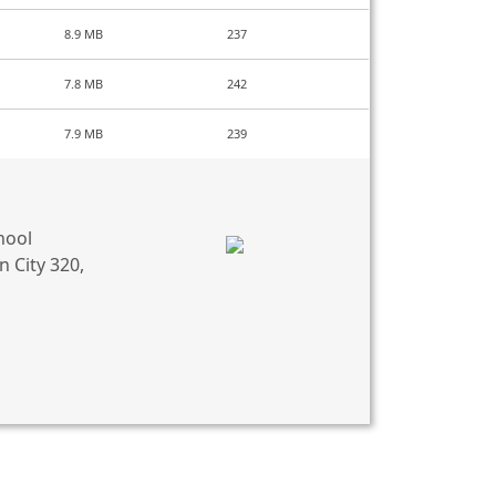
8.9 MB
237
7.8 MB
242
7.9 MB
239
hool
 City 320,