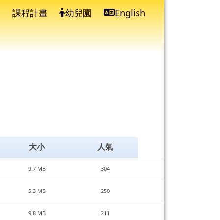
課程計畫
幼兒園
English
⏸
大小
人氣
9.7 MB
304
5.3 MB
250
9.8 MB
211