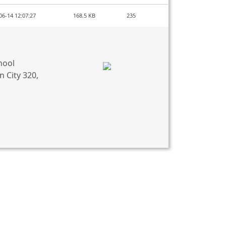
06-14 12:07:27
168.5 KB
235
hool
 City 320,