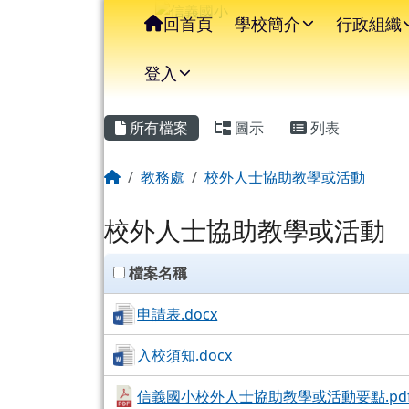
信義國小
導覽列
跳至主內容區
回首頁
學校簡介
行政組織
登入
主內容區域
頁尾區域
所有檔案
圖示
列表
回首頁
教務處
校外人士協助教學或活動
校外人士協助教學或活動
clickAll
檔案名稱
申請表.docx
入校須知.docx
信義國小校外人士協助教學或活動要點.pd