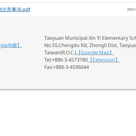
意事項.pdf
2023-
Taoyuan Municipal Xin Yi Elementary Sc
ogle地圖】
No.55,Chengdu Rd, Zhongli Dist, Taoyuan
Taiwan(R.O.C.)
【Google Map】
Tel:+886-3-4573780
【Extension】
Fax:+886-3-4596044