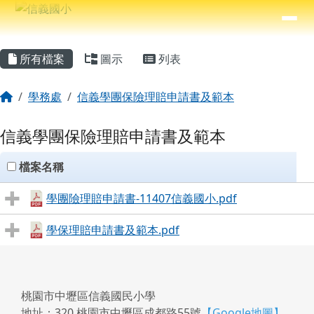
信義國小
導覽列
跳至主內容區
⏸
主內容區域
頁尾區域
所有檔案
圖示
列表
回首頁
學務處
信義學團保險理賠申請書及範本
信義學團保險理賠申請書及範本
clickAll
檔案名稱
學團險理賠申請書-11407信義國小.pdf
學保理賠申請書及範本.pdf
桃園市中壢區信義國民小學
地址：320 桃園市中壢區成都路55號
【Google地圖】