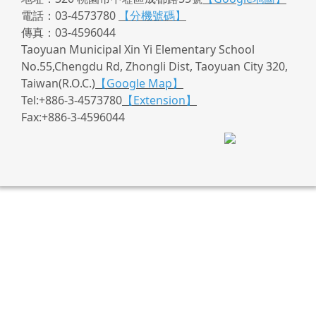
電話：03-4573780
【分機號碼】
傳真：03-4596044
Taoyuan Municipal Xin Yi Elementary School
No.55,Chengdu Rd, Zhongli Dist, Taoyuan City 320,
Taiwan(R.O.C.)
【Google Map】
Tel:+886-3-4573780
【Extension】
Fax:+886-3-4596044