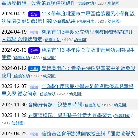
毒防疫措施」公告第五項停課條件
(
信義附幼
/ 523 /
幼兒園
)
2024-04-22
113 學年度桃園市中壢區信義國民小學附設
公告
幼兒園(3 到5 歲)第1 階段抽籤結果
(
信義附幼
/ 533 /
幼兒園
)
2024-04-19
桃園市113年度公立幼兒園教師暨契約進用
轉知
人員聯 合甄選簡章
(
信義附幼
/ 490 /
幼兒園
)
2024-03-13
桃園市113 學年度公立及非營利幼兒園招生
公告
簡章
(
信義附幼
/ 483 /
幼兒園
)
2024-01-12
樂玩樂開心：音樂在特殊兒童家中的啟發與
活動
應用
(
信義附幼
/ 512 /
幼兒園
)
2023-12-07
113學年度國民小學未足齡資賦優異兒童提
轉知
早入學 鑑定簡章
(
信義附幼
/ 494 /
幼兒園
)
2023-11-30
音樂好有趣—說故事時間
(
信義附幼
/ 615 /
幼兒園
)
2023-11-28
在家這樣玩，提升孩子注意力與學習力
(
信義附幼
/
493 /
幼兒園
)
2023-04-25
信誼基金會舉辦洪蘭教授主講「運動改變大
轉知