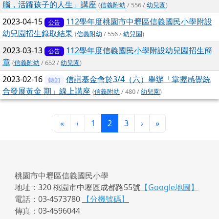
腦，活躍孩子的人生」講座
(
信義附幼
/ 556 /
幼兒園
)
2023-04-15
112學年度桃園市中壢區信義國民小學附設
公告
幼兒園招生錄取結果
(
信義附幼
/ 556 /
幼兒園
)
2023-03-13
112學年度信義國民小學附設幼兒園招生簡
公告
章
(
信義附幼
/ 652 /
幼兒園
)
2023-02-16
信誼基金會於3/4（六）舉辦「掌握感覺統
轉知
合發展黃金 期」線上講座
(
信義附幼
/ 480 /
幼兒園
)
第一頁
上一頁
(目前頁次)
下一頁
最後頁
«
‹
1
2
3
›
»
桃園市中壢區信義國民小學
地址：320 桃園市中壢區成都路55號
【Google地圖】
電話：03-4573780
【分機號碼】
傳真：03-4596044