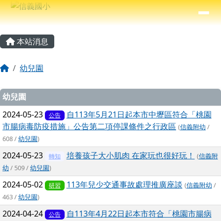
信義國小
導覽列
跳至主內容區
⏸
主內容區域
頁尾區域
本站消息
回首頁
幼兒園
文章列表
幼兒園
2024-05-23
自113年5月21日起本市中壢區符合「桃園
公告
市腸病毒防疫措施」公告第二項停課條件之行政區
(
信義附幼
/
608 /
幼兒園
)
2024-05-23
培養孩子大小肌肉 在家玩也很好玩！
(
信義附
轉知
幼
/ 509 /
幼兒園
)
2024-05-02
113年兒少交通事故處理推廣座談
(
信義附幼
/
研習
463 /
幼兒園
)
2024-04-24
自113年4月22日起本市符合「桃園市腸病
公告