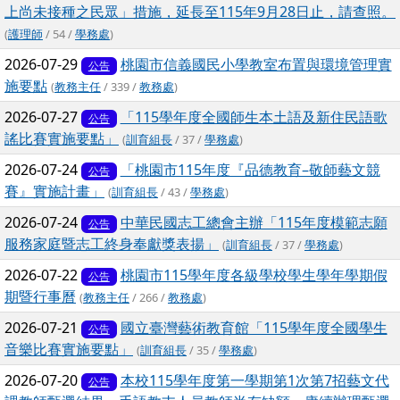
上尚未接種之民眾」措施，延長至115年9月28日止，請查照。
(
護理師
/ 54 /
學務處
)
2026-07-29
桃園市信義國民小學教室布置與環境管理實
公告
施要點
(
教務主任
/ 339 /
教務處
)
2026-07-27
「115學年度全國師生本土語及新住民語歌
公告
謠比賽實施要點」
(
訓育組長
/ 37 /
學務處
)
2026-07-24
「桃園市115年度『品德教育–敬師藝文競
公告
賽』實施計畫」
(
訓育組長
/ 43 /
學務處
)
2026-07-24
中華民國志工總會主辦「115年度模範志願
公告
服務家庭暨志工終身奉獻獎表揚」
(
訓育組長
/ 37 /
學務處
)
2026-07-22
桃園市115學年度各級學校學生學年學期假
公告
期暨行事曆
(
教務主任
/ 266 /
教務處
)
2026-07-21
國立臺灣藝術教育館「115學年度全國學生
公告
音樂比賽實施要點」
(
訓育組長
/ 35 /
學務處
)
2026-07-20
本校115學年度第一學期第1次第7招藝文代
公告