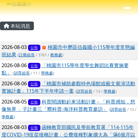
信義國小
導覽列
跳至主內容區
⏸
主內容區域
頁尾區域
本站消息
文章列表
2026-08-03
桃園市中壢區信義國小115學年度常態編
公告
班結果
(
註冊組長
/ 3761 /
教務處
)
2026-08-06
「桃園市115學年度學生舞蹈比賽實施要
公告
點」
(
訓育組長
/ 11 /
學務處
)
2026-08-06
「桃園市補助參觀特色場館或藝文展演活動
公告
實施計畫」115年下半年申請一案
(
訓育組長
/ 13 /
學務處
)
2026-08-05
科普閱讀動起來活動計畫－「科普感知，想
公告
像無界 」子計畫三「嚮科普-海洋科普教育參訪」
(
訓育組長
/ 15 /
學務處
)
2026-08-03
函轉教育部國民及學前教育署「114-115年
公告
度COVID-19疫苗接種計畫」公費接種對象擴大為「滿6個月以