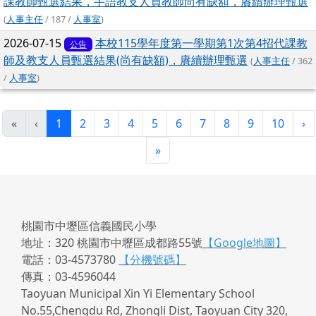
課教師甄選結果，手語教支人員教師尚有缺額，賡續辦理甄選
(
人事主任
/ 187 /
人事室
)
2026-07-15
本校115學年度第一學期第1次第4招代課教
公告
師及教支人員甄選結果(尚有缺額)，賡續辦理甄選
(
人事主任
/ 362
/
人事室
)
(目前頁次)
下
«
‹
1
2
3
4
5
6
7
8
9
10
›
最後頁
»
桃園市中壢區信義國民小學
地址：320 桃園市中壢區成都路55號
【Google地圖】
電話：03-4573780
【分機號碼】
傳真：03-4596044
Taoyuan Municipal Xin Yi Elementary School
No.55,Chengdu Rd, Zhongli Dist, Taoyuan City 320,