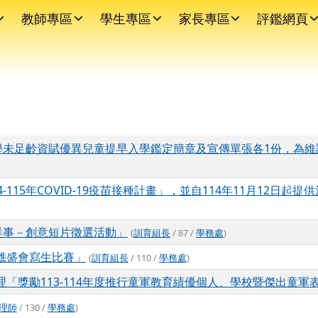
教師專區
學生專區
家長專區
評鑑網頁
小學未足齡資賦優異兒童提早入學鑑定簡章及宣傳單張各1份，為
115年COVID-19疫苗接種計畫」，並自114年11月12日起提供滿
洋事－創意短片徵選活動」
(
訓育組長
/ 87 /
學務處
)
醮盛會寫生比賽」
(
訓育組長
/ 110 /
學務處
)
「獎勵113-114年度推行童軍教育績優個人、學校暨傑出童軍
理師
/ 130 /
學務處
)