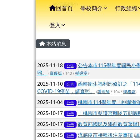
信義國小
導覽列
跳至主內容區
回首頁
學校簡介
行政組織
登入
主內容區域
頁尾區域
本站消息
文章列表
2025-11-18
公告本市115學年度國民
公告
照。
(
資優班
/ 140 /
輔導室
)
2025-11-10
函轉衛生福利部修訂之「114-
公告
COVID-19疫苗，請查照。
(
護理師
/ 104 /
學務處
)
2025-11-04
桃園市114學年度「桃園海
公告
2025-10-17
「桃園市慈護宮酬恩五朝圓
公告
2025-10-17
教育部國民及學前教育署辦理
公告
2025-10-15
流感疫苗接種後注意事項
(
護
公告