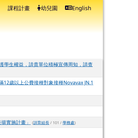
課程計畫
幼兒園
English
⏸
維護學生權益，請貴單位積極宣傳周知，請查
12歲以上公費接種對象接種Novavax JN.1
表揚實施計畫」
(
訓育組長
/ 101 /
學務處
)