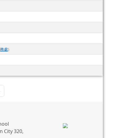
務處
)
)
頁
最後頁
»
hool
 City 320,