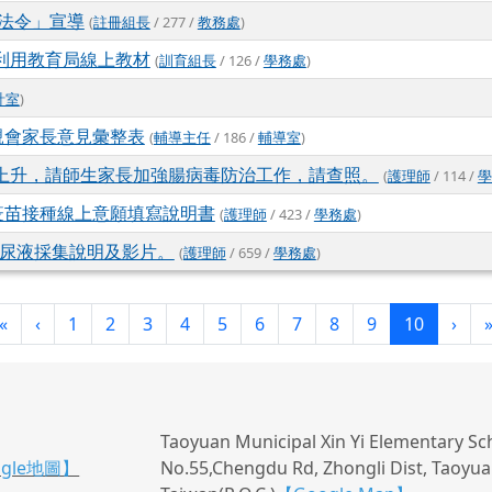
關法令」宣導
(
註冊組長
/ 277 /
教務處
)
利用教育局線上教材
(
訓育組長
/ 126 /
學務處
)
計室
)
親會家長意見彙整表
(
輔導主任
/ 186 /
輔導室
)
上升，請師生家長加強腸病毒防治工作，請查照。
(
護理師
/ 114 /
學
疫苗接種線上意願填寫說明書
(
護理師
/ 423 /
學務處
)
蟯蟲尿液採集說明及影片。
(
護理師
/ 659 /
學務處
)
第一頁
上一頁
(目前頁次
下一
«
‹
1
2
3
4
5
6
7
8
9
10
›
Taoyuan Municipal Xin Yi Elementary Sc
ogle地圖】
No.55,Chengdu Rd, Zhongli Dist, Taoyuan