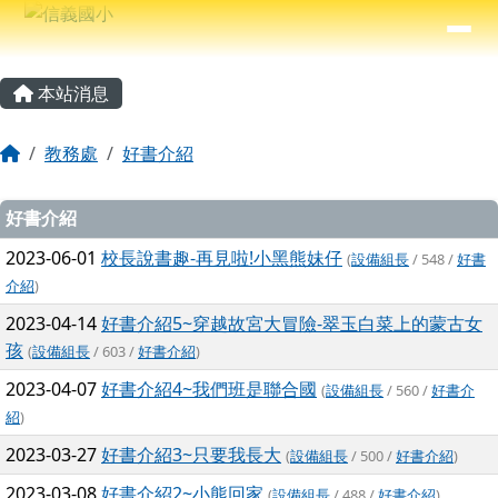
信義國小
導覽列
跳至主內容區
⏸
主內容區域
頁尾區域
本站消息
回首頁
教務處
好書介紹
文章列表
好書介紹
2023-06-01
校長說書趣-再見啦!小黑熊妹仔
(
設備組長
/ 548 /
好書
介紹
)
2023-04-14
好書介紹5~穿越故宮大冒險-翠玉白菜上的蒙古女
孩
(
設備組長
/ 603 /
好書介紹
)
2023-04-07
好書介紹4~我們班是聯合國
(
設備組長
/ 560 /
好書介
紹
)
2023-03-27
好書介紹3~只要我長大
(
設備組長
/ 500 /
好書介紹
)
2023-03-08
好書介紹2~小熊回家
(
設備組長
/ 488 /
好書介紹
)