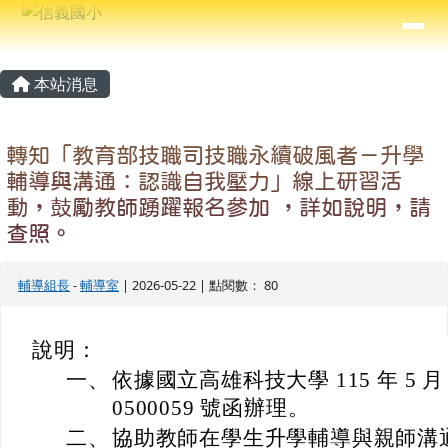
信義國小
導覽列
跳至主內容區
⏸
主內容區域
頁尾區域
本站消息
轉知「教育部技職司技職永續破風者－升學
輔導與溝通：認識自我壓力」線上研習活
動，鼓勵教師踴躍報名參加 ，詳如說明，請
查照。
輔導組長
-
輔導室
| 2026-05-22 | 點閱數： 80
說明：
一、
依據國立高雄科技大學 115 年 5 月
0500059 號函辦理。
二、
協助教師在學生升學輔導與親師溝