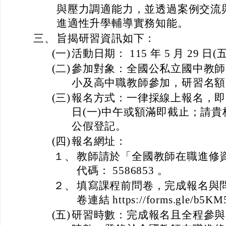
與壓力調適能力，並透過案例交流
進適性升學輔導實務知能。
三、
旨揭研習資訊如下：
(一)
活動日期： 115 年 5 月 29 日(五
(二)
參加對象：全國公私立國中教師
小及高中職教師參加，研習名額 
(三)
報名方式：一律採線上報名，即日起至
日(一)中午或額滿即截止；請
公假登記。
(四)
報名網址：
１、
教師請於「全國教師在職進修
代碼： 5586853 。
２、
填寫課程前問卷，完成報名與
卷連結 https://forms.gle/b5K
(五)
研習時數：完成報名且全程參與者