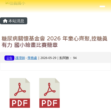
信義國小
導覽列
跳至主內容區
⏸
主內容區域
頁尾區域
本站消息
糖尿病關懷基金會 2026 年童心齊聚,控糖真
有力 國小繪畫比賽簡章
護理師
-
學務處
| 2026-05-29 | 點閱數： 94
公告