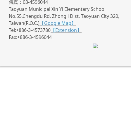
傳真：03-4596044
Taoyuan Municipal Xin Yi Elementary School
No.55,Chengdu Rd, Zhongli Dist, Taoyuan City 320,
Taiwan(R.O.C.)
【Google Map】
Tel:+886-3-4573780
【Extension】
Fax:+886-3-4596044