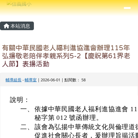
信義國小
導覽列
跳至主內容區
⏸
主內容區域
頁尾區域
本站消息
有關中華民國老人福利進協進會辦理115年
弘揚敬老陪伴孝親系列5-2【慶祝第61界老
人節】表揚活動
輔導組長
-
輔導室
| 2026-06-01 | 點閱數： 58
說明：
一、
依據中華民國老人福利進協進會 115 年 
秘字第 012 號函辦理。
二、
該會為弘揚中華傳統文化與倫理道
促進社會關心長者，爰辦理旨揭活