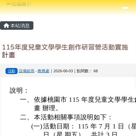
信義國小
導覽列
跳至主內容區
⏸
主內容區域
頁尾區域
本站消息
115年度兒童文學學生創作研習營活動實施
計畫
設備組長
-
教務處
| 2026-06-03 | 點閱數： 68
活動
說明：
一、
依據桃園市 115 年度兒童文學學
畫 辦理。
二、
本活動相關事項說明如下：
(一)
活動日期： 115 年 7 月 1 日（星
日（星 期五），共計 3 日。