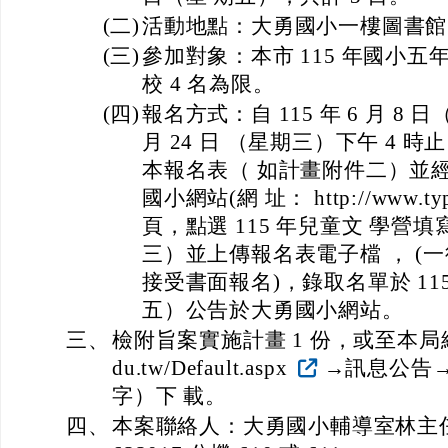
(二)
活動地點：大勇國小一樓圖書館
(三)
參加對象：本市 115 年國小
校 4 名為限。
(四)
報名方式：自 115 年 6 月 8 
月 24 日 （星期三）下午 4
本報名表（ 如計畫附件二）並
國小網站(網 址： http://www.typs.
頁，點選 115 年兒童文 學營
三）並上傳報名表電子檔 ， (
接受書面報名)，錄取名單於 115 
五）公告於大勇國小網站。
三、
檢附旨案實施計畫 1 份，或至本局網站（ h
du.tw/Default.aspx
→訊息公告
字）下 載。
四、
本案聯絡人：大勇國小輔導室林主任或