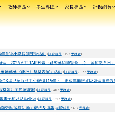
教師專區
學生專區
家長專區
評鑑網頁
5年童軍小隊長訓練營活動
(
訓育組長
/ 15 /
學務處
)
「2026 ART TAIPEI臺北國際藝術博覽會」之「藝術教育日
場-宋坤傳藝《酬神》擊樂表演」活動
(
訓育組長
/ 37 /
學務處
)
OK繃兒童服務中心辦理115年度「未成年無照駕駛處理推廣課
地有聲》主題展海報
(
訓育組長
/ 40 /
學務處
)
海報電子檔及活動介紹
(
訓育組長
/ 51 /
學務處
)
師節敬師徵稿活動」辦法及海報
(
訓育組長
/ 48 /
學務處
)