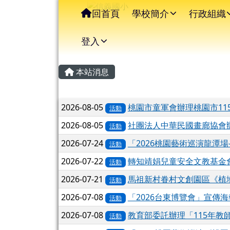
信義國小
導覽列
跳至主內容區
回首頁
學校簡介
行政組織
登入
主內容區域
頁尾區域
本站消息
文章列表
2026-08-05
桃園市童軍會辦理桃園市11
活動
2026-08-05
社團法人中華民國畫廊協會辦理
活動
2026-07-24
「2026桃園藝術巡演龍潭
活動
2026-07-22
轉知靖娟兒童安全文教基金會
活動
2026-07-21
馬祖新村眷村文創園區《植
活動
2026-07-08
「2026台東博覽會」宣傳
活動
2026-07-08
教育部委託辦理「115年教
活動