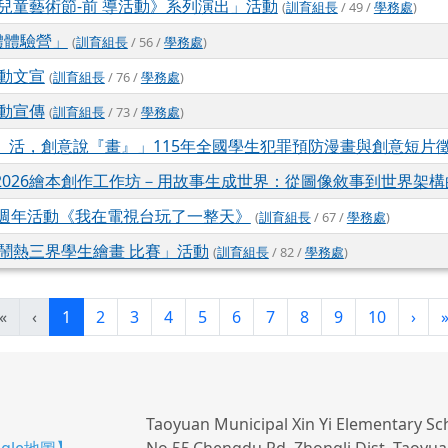
園兒童藝術節-前 導活動》系列演出」活動
(
訓育組長
/ 49 /
學務處
)
體體驗營」
(
訓育組長
/ 56 /
學務處
)
活動文宣
(
訓育組長
/ 76 /
學務處
)
活動宣傳
(
訓育組長
/ 73 /
學務處
)
』活，創意說『畫』」115年全國學生犯罪預防漫畫與創意短片
2026繪本創作工作坊－用故事生成世界：從圖像敘事到世界架
0週年活動《我在電視台玩了一整天》
(
訓育組長
/ 67 /
學務處
)
－鬧熱三界學生繪畫 比賽」活動
(
訓育組長
/ 82 /
學務處
)
(目前頁次)
下一
«
‹
1
2
3
4
5
6
7
8
9
10
›
Taoyuan Municipal Xin Yi Elementary Sc