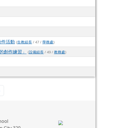
徵件活動
(
生教組長
/ 47 /
學務處
)
構的創作練習」
(
設備組長
/ 49 /
教務處
)
頁
最後頁
»
hool