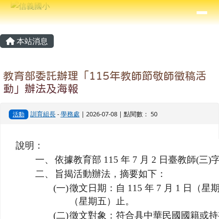
信義國小
導覽列
跳至主內容區
⏸
主內容區域
頁尾區域
本站消息
教育部委託辦理「115年教師節敬師徵稿活
動」辦法及海報
訓育組長
-
學務處
| 2026-07-08 | 點閱數： 50
活動
說明：
一、
依據教育部 115 年 7 月 2 日臺教師(三)字
二、
旨揭活動辦法，摘要如下：
(一)
徵文日期：自 115 年 7 月 1 日（星期三
（星期五）止。
(二)
徵文對象：符合具中華民國國籍或持