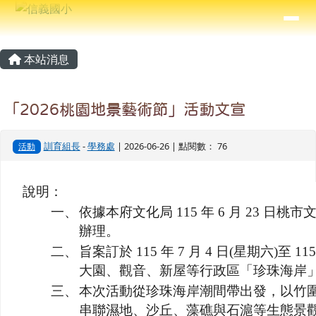
信義國小
導覽列
跳至主內容區
⏸
主內容區域
頁尾區域
本站消息
「2026桃園地景藝術節」活動文宣
訓育組長
-
學務處
| 2026-06-26 | 點閱數： 76
活動
說明：
一、
依據本府文化局 115 年 6 月 23 日桃市文演
辦理。
二、
旨案訂於 115 年 7 月 4 日(星期六)至 11
大園、觀音、新屋等行政區「珍珠海岸
三、
本次活動從珍珠海岸潮間帶出發，以竹
串聯濕地、沙丘、藻礁與石滬等生態景