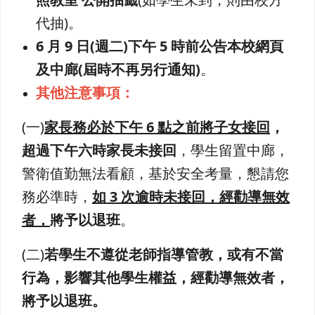
代抽)。
6 月 9 日(週二)下午 5 時前公告本校網頁
及中廊(屆時不再另行通知)
。
其他注意事項：
(一)
家長務必於下午 6 點之前將子女接回
，
超過下午六時家長未接回
，學生留置中廊，
警衛值勤無法看顧，基於安全考量，懇請您
務必準時，
如 3 次逾時未接回，經勸導無效
者，
將予以退班
。
(二)
若學生不遵從老師指導管教，或有不當
行為，影響其他學生權益，
經勸導無效者，
將予以退班。