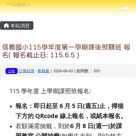
信義國小
導覽列
跳至主內容區
⏸
主內容區域
頁尾區域
本站消息
信義國小115學年度第一學期課後照顧班 報
名( 報名截止日: 115.6.5 )
註冊組長
-
教務處
| 2026-06-03 | 點閱數： 205
公告
115 學年度 上學期課照班報名:
報名：
即日起至 6 月 5 日(週五)止，掃描
下方的 QRcode 線上報名，或紙本報名。
若額滿需抽籤，則於
6 月 8 日(週一)於課
照教室 公開抽籤
(如學生未到，則由校方