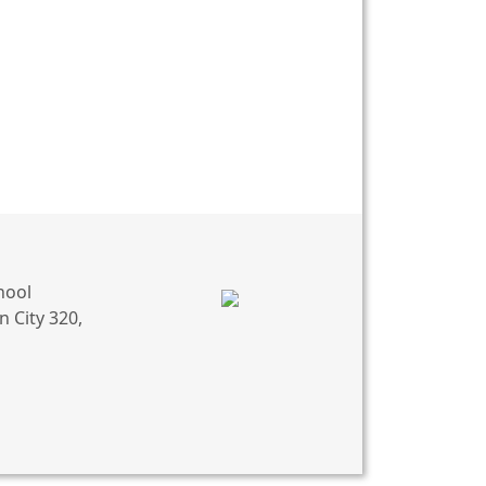
hool
 City 320,