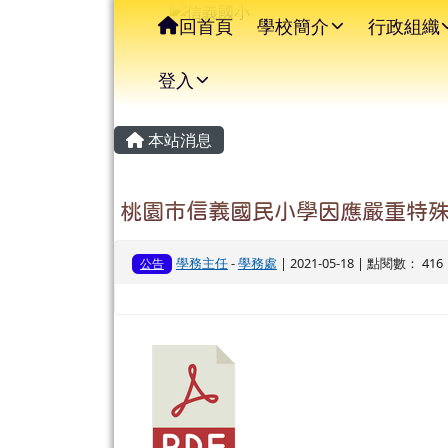
信義國小
導覽列
跳至主內容區
回首頁
學校簡介
行政組織
登入
主內容區域
頁尾區域
本站消息
桃園市信義國民小學因應嚴重特
學務主任
-
學務處
| 2021-05-18 | 點閱數： 416
公告