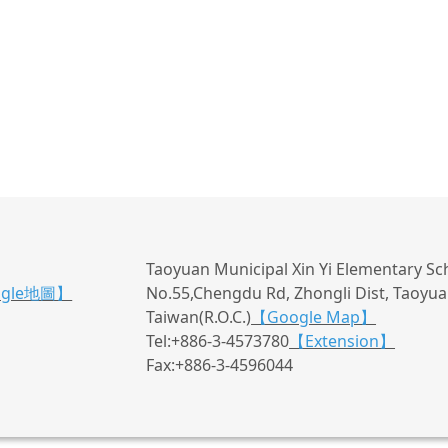
Taoyuan Municipal Xin Yi Elementary Sc
ogle地圖】
No.55,Chengdu Rd, Zhongli Dist, Taoyuan
Taiwan(R.O.C.)
【Google Map】
Tel:+886-3-4573780
【Extension】
Fax:+886-3-4596044