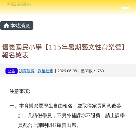
信義國小
導覽列
跳至主內容區
⏸
主內容區域
頁尾區域
本站消息
信義國民小學【115年暑期藝文性育樂營】
報名總表
訓育組長
-
課後社團
| 2026-06-08 | 點閱數： 760
公告
注意事項:
一、本育樂營屬學生自由報名，並取得家長同意後參
加，凡請假學員，不另外補課亦不退費，請上課學
員配合上課時間並確實出席。