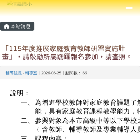
信義國小
導覽列
跳至主內容區
⏸
主內容區域
頁尾區域
本站消息
「115年度推展家庭教育教師研習實施計
畫」，請鼓勵所屬踴躍報名參加，請查照。
輔導組長
-
輔導室
| 2026-06-25 | 點閱數： 66
說明：
一、
為增進學校教師對家庭教育議題了
能，具有家庭教育課程教學能力，
二、
參與對象為本市高級中等以下學校
﹙含教師、輔導教師及專業輔導人
三、
課程內容：