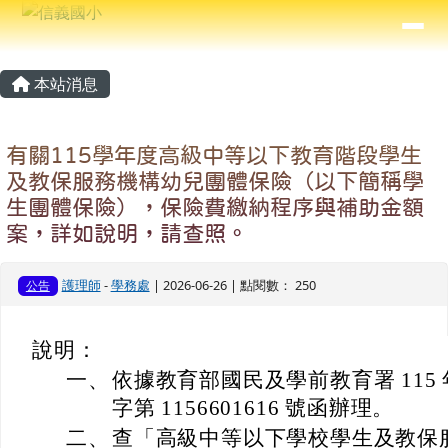
信義國小
導覽列
跳至主內容區
⏸
主內容區域
頁尾區域
本站消息
有關115學年度高級中等以下教育階段學生
及教保服務機構幼兒團體保險（以下簡稱學
生團體保險），保險費繳納程序與補助金額
案，詳如說明，請查照。
護理師
-
學務處
| 2026-06-26 | 點閱數： 250
公告
說明：
一、
依據教育部國民及學前教育署 115 年
字第 1156601616 號函辦理。
二、
查「高級中等以下學校學生及教保