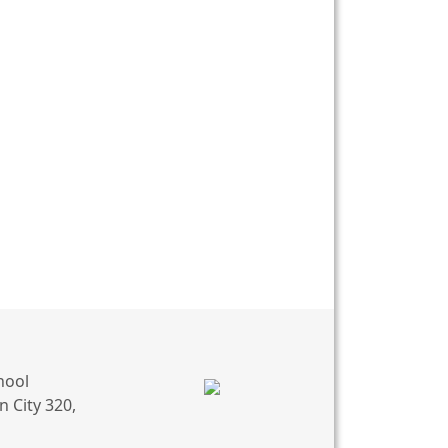
hool
 City 320,