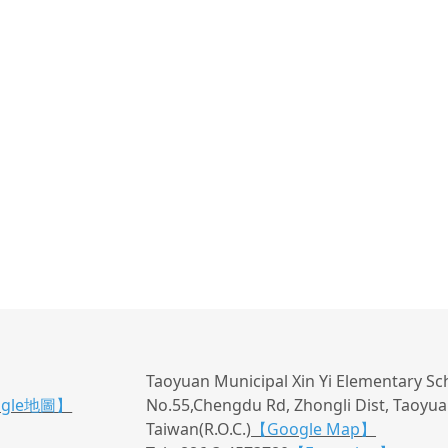
Taoyuan Municipal Xin Yi Elementary Sc
ogle地圖】
No.55,Chengdu Rd, Zhongli Dist, Taoyuan
Taiwan(R.O.C.)
【Google Map】