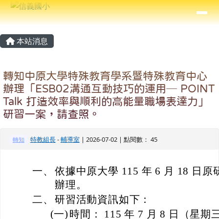
信義國小
導覽列
跳至主內容區
⏸
主內容區域
頁尾區域
本站消息
轉知中原大學特殊教育學系暨特殊教育中心
辦理「ESB02溝通互動技巧的運用─ POINT
Talk 打造效率與順利的高能量職場表達力」
研習一案，請查照。
特教組長
-
輔導室
| 2026-07-02 | 點閱數： 45
轉知
一、
依據中原大學 115 年 6 月 18 日原研
辦理。
二、
研習活動資訊如下：
(一)
時間： 115 年 7 月 8 日（星期