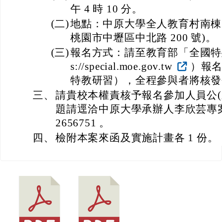
午 4 時 10 分。
(二)
地點：中原大學全人教育村南棟 2 
桃園市中壢區中北路 200 號)。
(三)
報名方式：請至教育部「全國特殊
s://special.moe.gov.tw
）報名
特教研習），全程參與者將核發
三、
請貴校本權責核予報名參加人員公(
題請逕洽中原大學承辦人李欣芸專案
2656751 。
四、
檢附本案來函及實施計畫各 1 份。