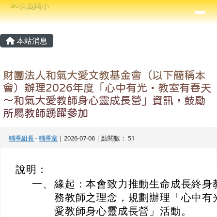
信義國小
導覽列
跳至主內容區
⏸
主內容區域
頁尾區域
本站消息
財團法人和氣大愛文教基金會（以下簡稱本
會）辦理2026年度「心中有光・教室有春天
～和氣大愛教師身心靈成長營」資訊，鼓勵
所屬教師踴躍參加
輔導組長
-
輔導室
| 2026-07-06 | 點閱數： 51
說明：
一、
緣起：本會致力推動生命成長終身
務教師之理念，規劃辦理「心中有
愛教師身心靈成長營」活動。