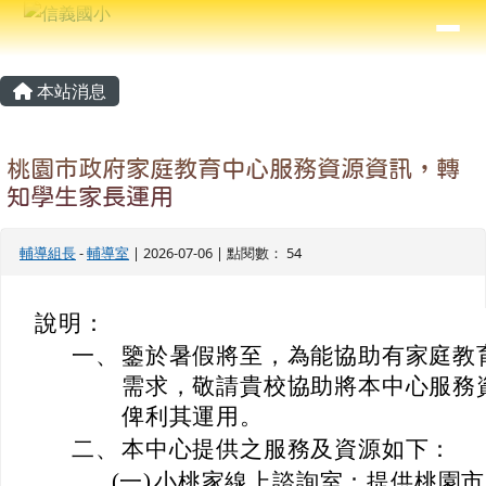
信義國小
導覽列
跳至主內容區
⏸
主內容區域
頁尾區域
本站消息
桃園市政府家庭教育中心服務資源資訊，轉
知學生家長運用
輔導組長
-
輔導室
| 2026-07-06 | 點閱數： 54
說明：
一、
鑒於暑假將至，為能協助有家庭教
需求，敬請貴校協助將本中心服務
俾利其運用。
二、
本中心提供之服務及資源如下：
(一)
小桃家線上諮詢室：提供桃園市