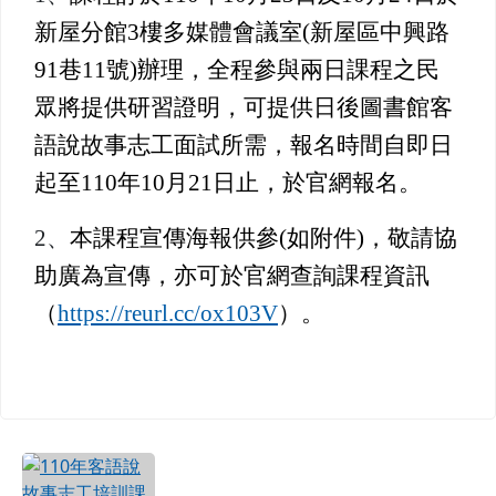
新屋分館
3
樓多媒體會議室
(
新屋區中興路
91
巷
11
號
)
辦理，全程參與兩日課程之民
眾將提供研習證明，可提供日後圖書館客
語說故事志工面試所需，報名時間自即日
起至
110
年
10
月
21
日止，於官網報名。
2
、
本課程宣傳海報供參
(
如附件
)
，敬請協
助廣為宣傳，亦可於官網查詢課程資訊
（
https://reurl.cc/ox103V
）。