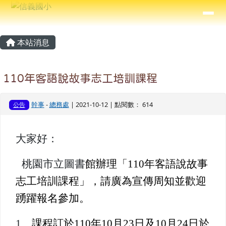
信義國小
導覽列
跳至主內容區
⏸
主內容區域
頁尾區域
本站消息
110年客語說故事志工培訓課程
幹事
-
總務處
| 2021-10-12 | 點閱數： 614
公告
大家好：
桃園市立圖書
館辦理「
110
年客語說故事
志工培訓課程」，請廣為宣傳周知並歡迎
踴躍報名參加。
1
、
課程訂於
110
年
10
月
23
日及
10
月
24
日於