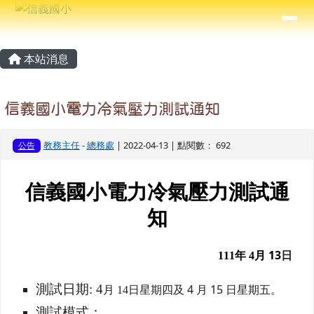
信義國小
導覽列
跳至主內容區
⏸
主內容區域
頁尾區域
本站消息
信義國小電力冷氣壓力測試通知
教務主任
-
總務處
| 2022-04-13 | 點閱數： 692
公告
信義國小電力冷氣壓力測試通
知
月 13
日
111
年 4
測試日期: 4
日星期四及 4 月 15 日星期五。
月 14
測試模式：