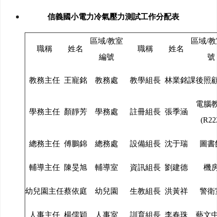
信義國小電力冷氣壓力測試工作分配表
教室
教
區域/
區域/
職稱
姓名
職稱
姓名
編號
號
教務主任
王寵銘
教務處
教學組長
林業銘
課後照
電腦
學務主任
顏靜芳
學務處
註冊組長
張季涵
(R22
總務主任
傅鵬錦
總務處
設備組長
沈于瑞
圖書
輔導主任
陳旻旭
輔導室
資訊組長
劉建德
機
幼兒園主任
蔡依庭
幼兒園
生教組長
洪黃祥
警衛
人事主任
楊儒穎
人事室
訓育組長
李春珠
藝文