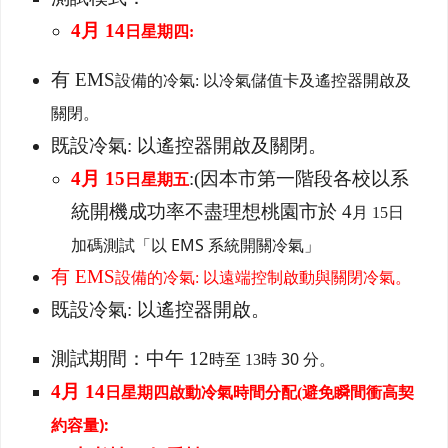
4
月 14
日星期四:
有 EMS
設備的冷氣: 以冷氣儲值卡及遙控器開啟及
關閉。
既設冷氣: 以遙控器開啟及關閉。
4
月 15
:(
因本市第一階段各校以系
日星期五
統開機成功率不盡理想桃園市於 4
日
月 15
加碼測試「以 EMS 系統開關冷氣」
有 EMS
設備的冷氣: 以遠端控制啟動與關閉冷氣。
既設冷氣: 以遙控器開啟。
測試期間：中午 12
時 30 分。
時至 13
4
月 14
避免瞬間衝高契
日星期四啟動冷氣時間分配(
約容量):