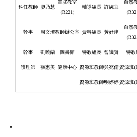
電腦教室
自然
科任教師
廖乃慧
輔導組長
許婉宜
(R221)
(R32
自然
幹事
周文琦
教師辦公室
資料組長
黃妤津
(R32
幹事
劉曉蘭
圖書館
特教組長
曾議賢
特教
護理師
張惠美
健康中心
資源班教師
吳宛儒
資源班(R
資源班教師
明婷婷
資源班(R