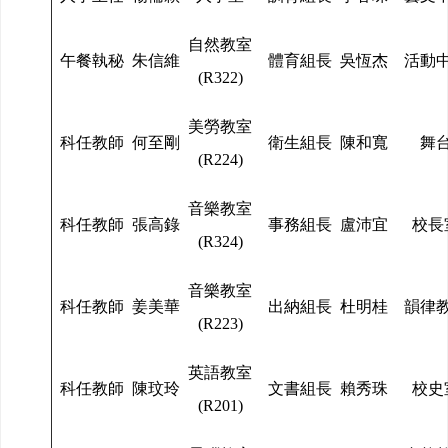
自然教室
午餐執秘
朱信維
體育組長
吳恆杰
活動
(R322)
美勞教室
科任教師
何至剛
衛生組長
陳和寬
舞
(R224)
音樂教室
科任教師
張高錄
事務組長
盧沛宜
校長
(R324)
音樂教室
科任教師
姜美華
出納組長
杜明桂
韻律
(R223)
英語教室
科任教師
陳玟玲
文書組長
賴秀珠
校史
(R201)