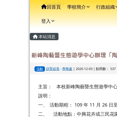
信義國小
導覽列
跳至主內容區
回首頁
學校簡介
行政組織
登入
主內容區域
頁尾區域
本站消息
新峰陶藝暨生態遊學中心辦理「陶
訓育組長
-
學務處
| 2020-12-03 | 點閱數： 537
活動
主旨：
本校新峰陶藝暨生態遊學中心
說明：
一、
活動期程： 109 年 11 月 26
二、
活動地點：中興花卉或三民花