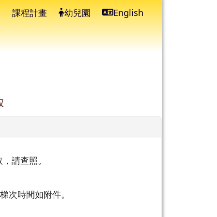
課程計畫
幼兒園
English
⏸
取
取，請查照。
內容、梯次時間如附件。