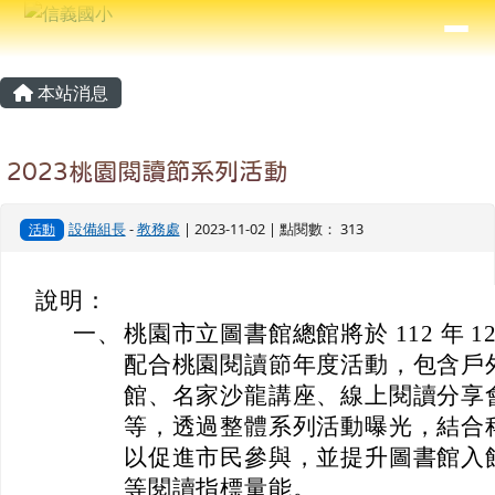
信義國小
導覽列
跳至主內容區
⏸
主內容區域
頁尾區域
本站消息
2023桃園閱讀節系列活動
設備組長
-
教務處
| 2023-11-02 | 點閱數： 313
活動
說明：
一、
桃園市立圖書館總館將於 112 年 12
配合桃園閱讀節年度活動，包含戶
館、名家沙龍講座、線上閱讀分享
等，透過整體系列活動曝光，結合
以促進市民參與，並提升圖書館入
等閱讀指標量能。