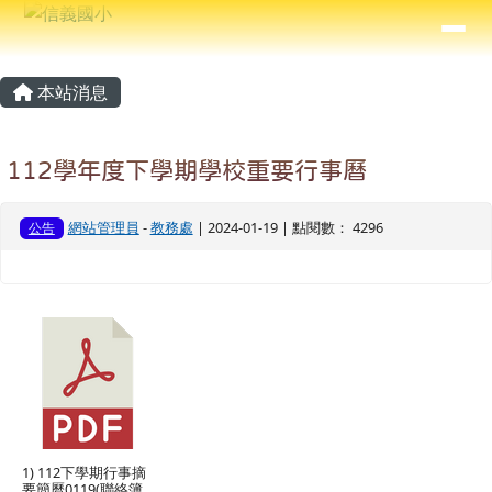
信義國小
導覽列
跳至主內容區
⏸
主內容區域
頁尾區域
本站消息
112學年度下學期學校重要行事曆
網站管理員
-
教務處
| 2024-01-19 | 點閱數： 4296
公告
1) 112下學期行事摘
要簡曆0119(聯絡簿