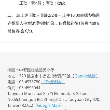
正取：黃
○
慧；備取：從缺。
2/24(
)
10:00
二、
請上述正取人員於
一
上午
前攜帶郵局
1
存摺至人事室辦理報到作業，任職報到後
個月內繳交
(
X
)
體檢表
含
光
。
桃園市中壢區信義國民小學
地址：320 桃園市中壢區成都路55號
【Google地圖】
電話：03-4573780
【分機號碼】
傳真：03-4596044
Taoyuan Municipal Xin Yi Elementary School
No.55,Chengdu Rd, Zhongli Dist, Taoyuan City 320,
Taiwan(R.O.C.)
【Google Map】