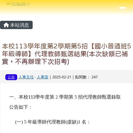
信義國小
導覽列
跳至主內容區
⏸
主內容區域
頁尾區域
本站消息
本校113學年度第2學期第5招【國小普通班5
年級導師】代理教師甄選結果(本次缺額已補
實，不再辦理下次招考)
人事主任
-
人事室
| 2025-02-21 | 點閱數： 247
公告
一
、
本校
學年度第 2 學期第 5 招代理教師甄選錄取
113
公告如下：
(
一) 5 年級導師代理教師(虛缺)1 名：