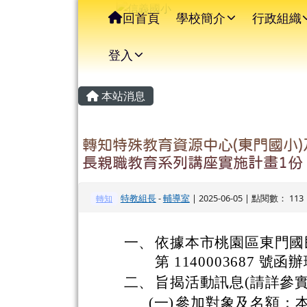
信義國小
導覽列
跳至主內容區
回首頁
學校簡介
行政組織
登入
主內容區域
頁尾區域
本站消息
轉知特殊教育資源中心(東門國小)
長親職教育系列講座實施計畫1份
特教組長
-
輔導室
| 2025-06-05 | 點閱數： 113
轉知
一、
依據本市桃園區東門國民小
第 1140003687 號函
二、
旨揭活動訊息(請詳參
(一)
參加對象及名額：