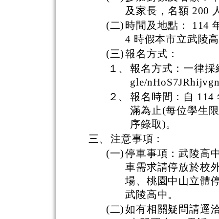
及家長，名額 200 
(二)
時間及地點： 114 年
4 時假本市立武陵高
(三)
報名方式：
１、
報名方式：一律採網路報
gle/nHoS7JRhijvg
２、
報名時間：自 114 
滿為止(每位學生
序錄取)。
三、
注意事項：
(一)
停車事項：武陵高
車需求請停放於校外
場、桃園中山立體停
武陵高中。
(二)
如有相關疑問請逕