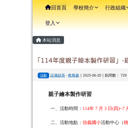
信義國小
導覽列
跳至主內容區
回首頁
學校簡介
行政組織
登入
主內容區域
頁尾區域
本站消息
「114年度親子繪本製作研習」-
設備組長
-
教務處
| 2025-06-20 | 點閱數： 729
活動
親子繪本製作研習
一、活動時間：
114
年 7 月 3 日(四)~7 
二、活動地點：
信義國小
活動中心（