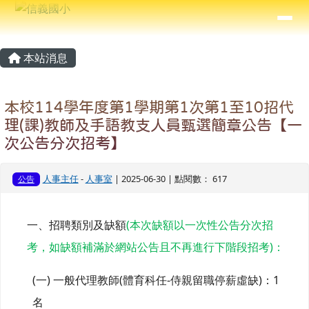
信義國小
導覽列
跳至主內容區
⏸
主內容區域
頁尾區域
本站消息
本校114學年度第1學期第1次第1至10招代
理(課)教師及手語教支人員甄選簡章公告【一
次公告分次招考】
人事主任
-
人事室
| 2025-06-30 | 點閱數： 617
公告
(
一、招聘類別及缺額
本次缺額以一次性公告分次招
)
考，如缺額補滿於網站公告且不再進行下階段招考
：
(
)
(
-
)
1
一
一般代理教師
體育科任
侍親留職停薪虛缺
：
名