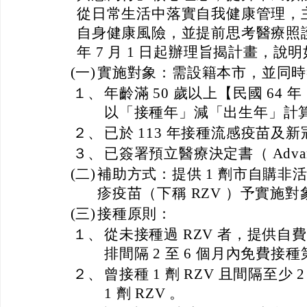
從日常生活中落實自我健康管理，
自身健康風險，並提前思考醫療照
年 7 月 1 日起辦理旨揭計畫，說
(一)
實施對象：需設籍本市，並同時
１、
年齡滿 50 歲以上【民國 64
以「接種年」減「出生年」計算大
２、
已於 113 年接種流感疫苗及
３、
已簽署預立醫療決定書（ Advance 
(二)
補助方式：提供 1 劑市自購非
疹疫苗（下稱 RZV ）予實施
(三)
接種原則：
１、
從未接種過 RZV 者，提供自費接
排間隔 2 至 6 個月內免費接種第
２、
曾接種 1 劑 RZV 且間隔至少
1 劑 RZV 。