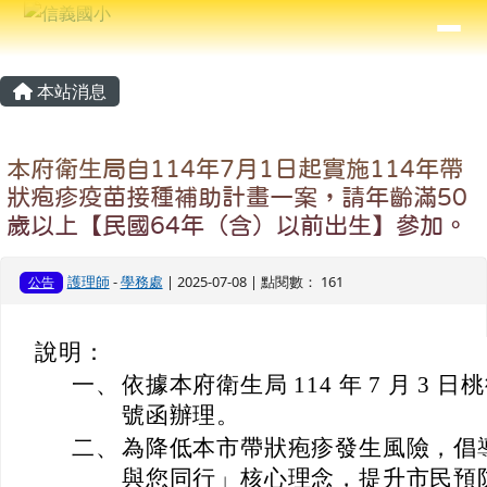
信義國小
導覽列
跳至主內容區
⏸
主內容區域
頁尾區域
本站消息
本府衛生局自114年7月1日起實施114年帶
狀疱疹疫苗接種補助計畫一案，請年齡滿50
歲以上【民國64年（含）以前出生】參加。
護理師
-
學務處
| 2025-07-08 | 點閱數： 161
公告
說明：
一、
依據本府衛生局 114 年 7 月 3 日桃
號函辦理。
二、
為降低本市帶狀疱疹發生風險，倡
與您同行」核心理念，提升市民預