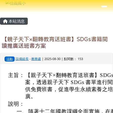
信義國小
導覽列
跳至主內容區
⏸
主內容區域
頁尾區域
本站消息
【親子天下×翻轉教育送班書】SDGs書籍閱
讀推廣送班書方案
設備組長
-
教務處
| 2025-08-30 | 點閱數： 153
活動
主旨：
【親子天下×翻轉教育送班書】SDG
案，透過親子天下 SDGs 書單進
供免費班書，促進學生永續素養之
廣。
說明：
一、
隨著十二年國教課綱全面實施，在